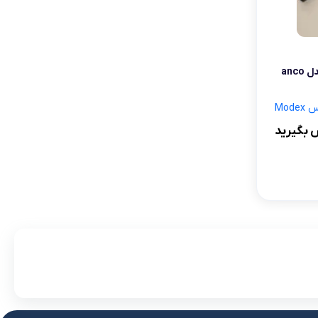
لوازم آرایش موی سر
برس مو
تی
بخارشوی دستی آنکو استرالیا مدل anco
اسپری نگهدارنده حالت مو
Mod
 بگیرید