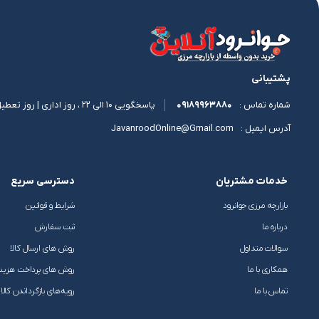
پشتیبانی
09189963880
پاسخگویی 10 الی 22 ، روز اداری | روز تعطیل 11 الی 17
شماره تماس :
JavanroodOnline@Gmail.com
آدرس ایمیل :
خدمات مشتریان
دسترسی سریع
بازارچه مرزی جوانرود
شرایط و قوانین
درباره ما
ثبت سفارش
سوالات متداول
روش های ارسال کالا
همکاری با ما
روش های پرداخت هزین
تماس با ما
رویه‌های بازگرداندن کالا