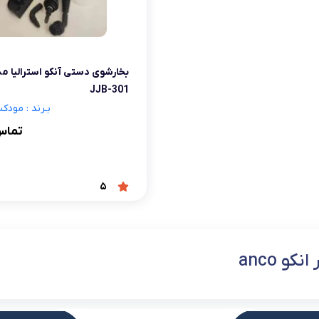
شلوار و دامن
ه
کـانسیلر
کرم و نرم کننده لب
فر مژه
کفش دخترانه
پسرانه
کرم پودر
مداد لب
موچین
لباس زیر و راح
هایلایت
قیچی ابرو
بهداشت و زیبایی ناخن
JJB-301
بـرند : مودکس ex
تماس
5
کو anco