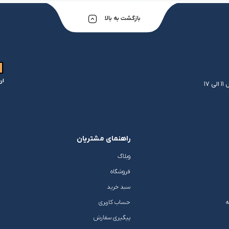
شلوار و دامن
ه
کـانسیلر
کرم و نرم کننده لب
فر مژه
بازگشت به بالا
کفش دخترانه
پسرانه
کرم پودر
مداد لب
موچین
لباس زیر و راح
هایلایت
قیچی ابرو
بهداشت و زیبایی ناخن
ار
راهنمای مشتریان
وبلاگ
فروشگاه
سبد خرید
ه
حساب کاربری
پیگیری سفارش