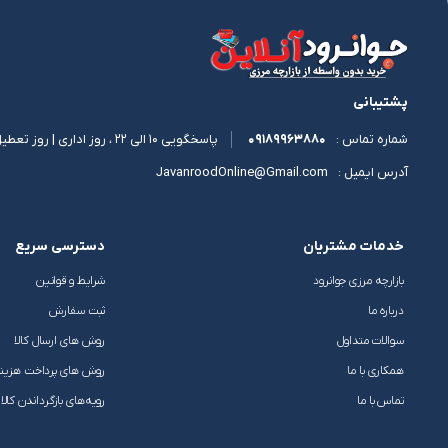
مداد ابرو
لباس زیر و راحتی پسران
غذاساز
کلاو دستمالی
ماشین موتور هواپیما
کشک
مردانه
یخچال و فریزر
مداد چشم
پلیور، ژاکت و سویشرت 
تسبیح
مخلوط کن
محصولات فرهنگی
کنگر
کولرگازی
پشتیبانی
مژه مصنوعی
لباس دخترانه
09189963880
پاسخگویی 10 الی 22 ، روز اداری | روز تعطیل 11 الی 17
شماره تماس :
گوجه کوردی
JavanroodOnline@Gmail.com
آدرس ایمیل :
خدمات مشتریان
دسترسی سریع
بازارچه مرزی جوانرود
شرایط و قوانین
درباره ما
ثبت سفارش
سوالات متداول
روش های ارسال کالا
همکاری با ما
روش های پرداخت هزین
تماس با ما
رویه‌های بازگرداندن کالا