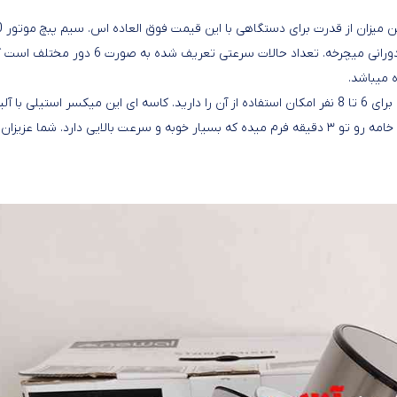
همزن کاسه دار نوا
درصد ساختاری از مس دارد و به صورت المیچر تمام فلزی به صورت دورانی میچرخه. تعداد حالات سرعتی تعریف شده به ص
همزن نوال کاسه ای Newal MXR-3551 ظرفیتی معادل 5 لیتر دارد و برای 6 تا 8 نفر امکان استفاده از آن را دارید. کاسه ای این میکسر استیلی با آل
18.10 دارد که از شفافیت بسیار بالایی برخورداره. دستگاه با این ظرف خامه رو تو ۳ دقیقه فرم میده که بسیار خوبه و سرعت بالایی دارد. شما عز