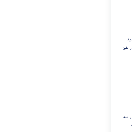
ید
mx عملکردی بدون نقص در طی
ن شد