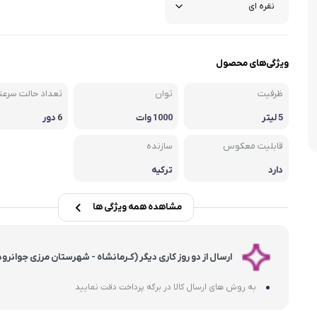
شلوار و دامن
ه
کـانسیلر
کرم و نرم کننده لب
فر مژه
کفش دخترانه
پسرانه
کرم پودر
مداد لب
موچین
ویژگی‌های محصول
لباس زیر و راح
هایلایت
قیچی ابرو
بهداشت و زیبایی ناخن
ظرفیت
توان
تعداد حالت سرعت
5 لیتر
1000 وات
6 دور
قابلیت معکوس
سازنده
دارد
ترکیه
مشاهده همه ویژگی ها
ارسال از دو روز کاری دیگر (کـرمانشاه - شهرستان مرزی جوانرود
به روش های ارسال کالا در برگه پرداخت دقت نمایید