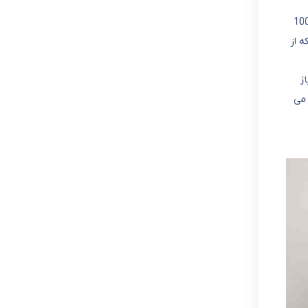
ل MXR-3551 دارای توانی معادل 1000 واته که این میزان از قدرت برای دستگاهی با این قیمت فوق العاده اس. سیم پبچ موتور 100
ورت 6 دور مختلف است که از
یاژ
یزان می