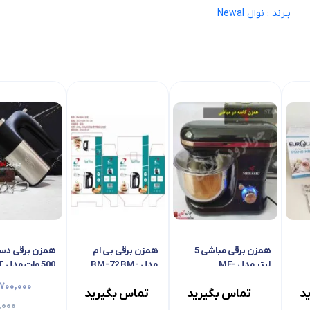
بـرند : نوال Newal
ZM-2
همزن کاسه چرخشی یورولوکس مدل EU-
SM3919KFB
تماس بگیرید
تماس بگیر