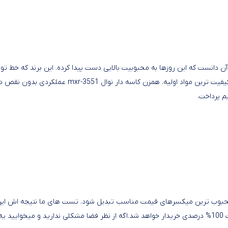
نمایش بیشتر
انست که این روزها به محبوبیت بالایی دست پیدا کرده. این برند که خط تول
محصولات آن مربوط به ترکیه است در کشور چین تولید میشود از با کیفیت ترین مواد اولیه. همزن کاسه دار نوال r-3551
م پرداخت.
 محبوب ترین میکسرهای قیمت مناسب تبدیل شود. تست های ما نتیجه اش ای
که برای خمیر زنی و همزنی بهترین عملکرد را دارد و قطعا باعث رضایت 100% درصدی خریدار خواهد شد.اگه از نظر فضا مشکلی ندارید و میخوایید یه