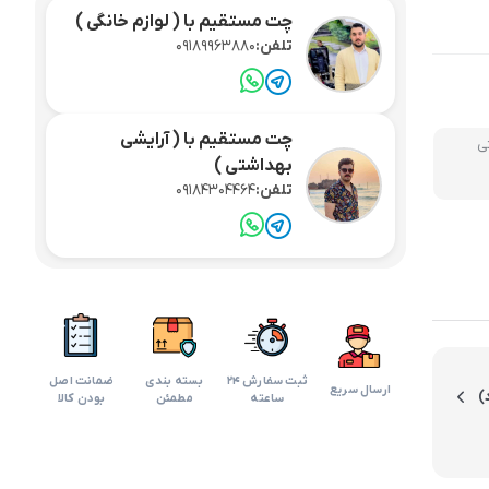
چت مستقیم با ( لوازم خانگی )
لوازم آرایش موی سر
تلفن:
09189963880
برس مو
تی
اسپری نگهدارنده حالت مو
ی
چت مستقیم با ( آرایشی
بهداشتی )
تلفن:
09184304464
ثبت سفارش 24
بسته بندی
ضمانت اصل
)
ارسال سریع
ساعته
مطمئن
بودن کالا