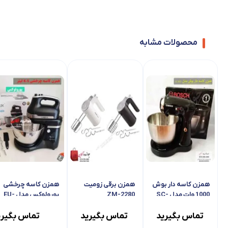
محصولات مشابه
همزن کاسه دار بوش 1000 وات مدل SC-7677
همزن برقی زومیت 280
تماس بگیرید