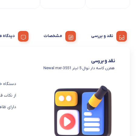
نقد و بررسی
مشخصات
دیدگا
نقد و بررسی
همزن کاسه دار نوال 5 لیتر Newal mxr-3551
دستگاه خو
از نکات 
دارای ظاه