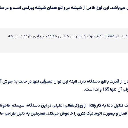
ی می‌باشد. این نوع خاص از شیشه در واقع همان شیشه پیرکس است و در ساخ
ارد. در مقابل انواع شوک و استرس حرارتی مقاومت زیادی داردو در نتیجه
ان مصرفی 2200 وات هستش که نشان از قدرت بالای دستگاه دارد. البته این توان مصرفی تنها در حالت به جـوش
165 وات است.
موستات 12 آمپر پیشرفته Strix انگلستان جهت کنترل دما به کار رفته. از ویژگی‌هالی امنیتی در این دستگاه، سیستم خام
 فعال و بصورت اتوماتیک کتری را خاموش می‌کند. همچنین به دلیل طراحی خ