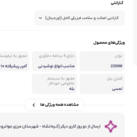
گـارانتی
شلوار و دامن
ه
کـانسیلر
کرم و نرم کننده لب
فر مژه
کفش دخترانه
پسرانه
کرم پودر
مداد لب
موچین
لباس زیر و راح
هایلایت
قیچی ابرو
بهداشت و زیبایی ناخن
ویژگی‌های محصول
توان
دارای 4 برنامه دم‌آوری
مجهز به ترموستات 
2200W
مناسب انواع نوشیدنی‌
ها
لستان
کنترل پنل
مجهز به سیستم
خاموشی خودکار
لمسی
بله
مشاهده همه ویژگی ها
ارسال از دو روز کاری دیگر (کـرمانشاه - شهرستان مرزی جوانرود