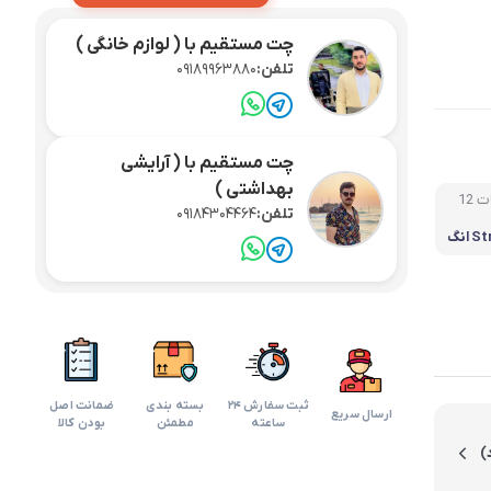
لوازم آرایش موی سر
چت مستقیم با ( لوازم خانگی )
تلفن:
09189963880
برس مو
تی
اسپری نگهدارنده حالت مو
چت مستقیم با ( آرایشی
بهداشتی )
12
تلفن:
09184304464
آمپر پیشرفته Strix انگ
ثبت سفارش 24
بسته بندی
ضمانت اصل
ارسال سریع
ساعته
مطمئن
بودن کالا
)