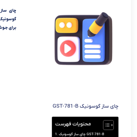
گوسونیک ت
برای جـو
چای ساز گوسونیک GST-781-B
محتویات فهرست
چای ساز گوسونیک GST-781-B