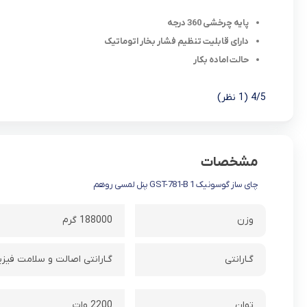
پایه چرخشی 360 درجه
دارای قابلیت تنظیم فشار بخار اتوماتیک
حالت اماده بکار
4/5
(1 نظر)
مشخصات
چای ساز گوسونیک GST-781-B 1 پنل لمسی روهم
وزن
188000 گرم
گـارانتی
گـارانتی اصالت و سلامت فیزی
توان
2200 وات