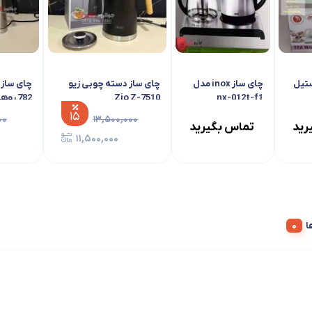
ستیل
چای ساز inox مدل
چای ساز دسته چوبی زیو
nx-012t-f1
Zio Z-7510
782 روهم پنل لمسی
۱۵
۰۰
۱۳,۵۰۰,۰۰۰
رید
تماس بگیرید
۱۱,۵۰۰,۰۰۰
ا