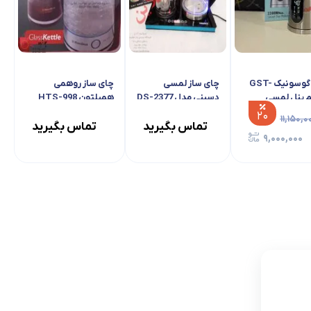
چای ساز گوسونیک GST-
چای ساز لمسی
چای ساز روهمی
دسینی مدل DS-2377
همیلتون HTS-998
۲۰
۱۱,۱۵۰,۰
تماس بگیرید
تماس بگیرید
۹,۰۰۰,۰۰۰