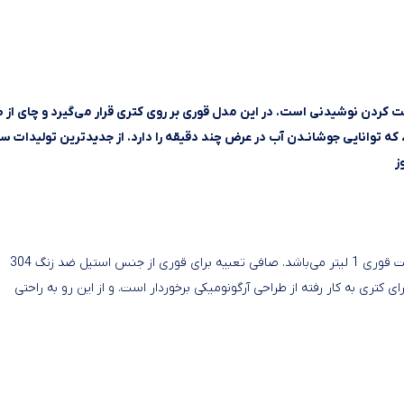
ده‌آل برای درست کردن نوشیدنی است. در این مدل قوری بر روی کتری قرار می‌گیرد و چای از
ی دم می‌آید. دستگاه دارای توان 2200 وات است، که توانایی جوشانـدن آب در عرض چند دقیقه را دارد. از جدیدترین تولیدات 
ظرفیت کتری چای ساز گوسونیک GST-781-B معادل 1.7 لیتر و ظرفیت قوری 1 لیتر می‌باشد. صافی تعبیه برای قوری از جنس استیل ضد زنگ 304
کتری به کار رفته از طراحی آرگونومیکی برخوردار است. و از این رو به راحتی