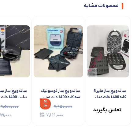
محصولات مشابه
ساندویچ ساز مایر 5 کاره 1400 وات مدل MR-
GSM-706
3013
تماس بگیرید