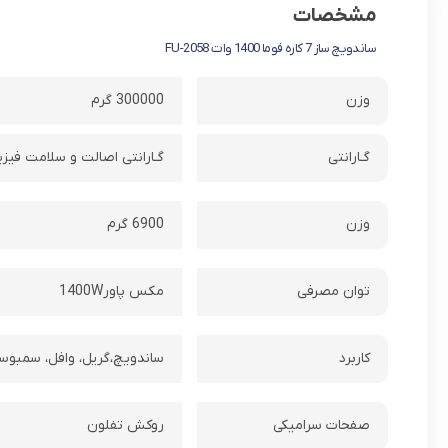
مشخصات
ساندویچ ساز 7 کاره فوما 1400 وات FU-2058
وزن
300000 گرم
گـارانتی
گـارانتی اصالت و سلامت فیزی
وزن
6900 گرم
توان مصرفی
مکس پاور1400W
کاربرد
ساندویچ،گریل، وافل، سمبوسه
صفحات سرامیکی
روکش تفلون