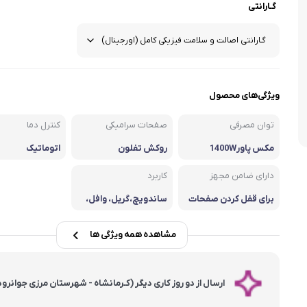
گـارانتی
شلوار و دامن
ه
کـانسیلر
کرم و نرم کننده لب
فر مژه
کفش دخترانه
پسرانه
کرم پودر
مداد لب
موچین
لباس زیر و راح
هایلایت
قیچی ابرو
بهداشت و زیبایی ناخن
ویژگی‌های محصول
توان مصرفی
صفحات سرامیکی
کنترل دما
مکس پاور1400W
روکش تفلون
اتوماتیک
دارای ضامن مجهز
کاربرد
برای قفل کردن صفحات
ساندویچ،گریل، وافل،
سمبوسه، دونات، آجیل
و کاپ کیک
مشاهده همه ویژگی ها
ارسال از دو روز کاری دیگر (کـرمانشاه - شهرستان مرزی جوانرود