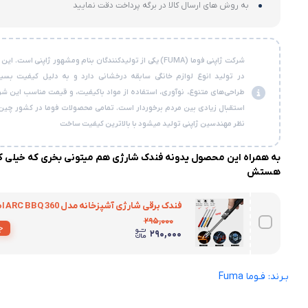
به روش های ارسال کالا در برگه پرداخت دقت نمایید
شرکت ژاپنی فوما (FUMA) یکی از تولیدکنندگان بنام ومشهور ژاپنی است. 
در تولید انوع لوازم خانگی سابقه درخشانی دارد و به دلیل کیفیت بسیار 
طراحی‌های متنوع، نوآوری، استفاده از مواد باکیفیت، و قیمت مناسب این شر
استقبال زیادی بین مردم برخوردار است. تمامی محصولات فوما در کشور چین 
نظر مهندسین ژاپنی تولید میشود با بالاترین کیفیت ساخت
به همراه این محصول یدونه فندک شارژی هم میتونی بخری که خیلی کا
هستش
فندک برقی شارژی آشپزخانه مدل ARC BBQ 360 اصلی
۲۹۵,۰۰۰
ج
۲۹۰,۰۰۰
بـرند: فـوما Fuma