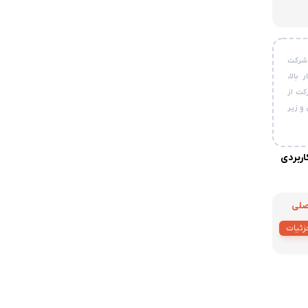
این شرکت
بالا،
کت از
و زیر
ربردی
زئیات