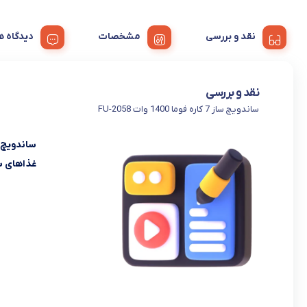
نقد و بررسی
مشخصات
دیدگا
نقد و بررسی
ساندویچ ساز 7 کاره فوما 1400 وات FU-2058
غذاهای ساند