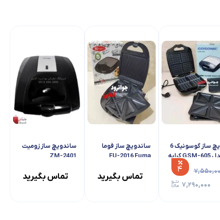
ات گرانیتی
ساندویچ ساز فوما اصلی مدل FU-451
1286
۳
۹,۷۸۵,۰۰۰
۹,۵۰۰,۰۰۰