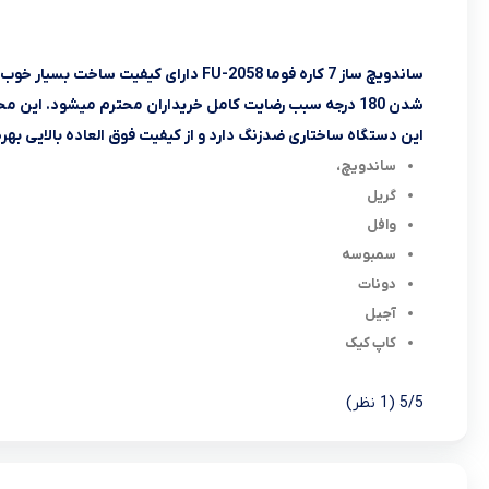
ساندویچ ساز 7 کاره فوما FU-2058 دارای ک
این دستگاه ساختاری ضدزنگ دارد و از کیفیت فوق العاده بالایی بهره 
ساندویچ،
گریل
وافل
سمبوسه
دونات
آجیل
کاپ کیک
5/5
(1 نظر)