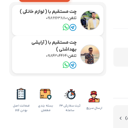
لوازم آرایش موی سر
چت مستقیم با ( لوازم خانگی )
تلفن:
09189963880
برس مو
تی
اسپری نگهدارنده حالت مو
چت مستقیم با ( آرایشی
بهداشتی )
تلفن:
09184304464
ثبت سفارش 24
بسته بندی
ضمانت اصل
ارسال سریع
ساعته
مطمئن
بودن کالا
)