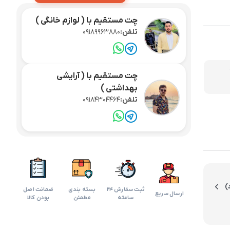
لوازم آرایش موی سر
موجود در انبار
برس مو
تی
بروزرسانی قیمت:
3 ماه پیش
اسپری نگهدارنده حالت مو
افزودن به سبد
چت مستقیم با ( لوازم خانگی )
تلفن:
09189963880
چت مستقیم با ( آرایشی
بهداشتی )
)
تلفن:
09184304464