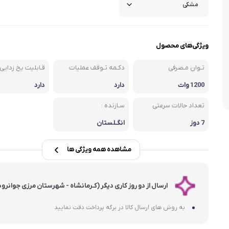
شلوار و دامن
ه
کـانسیلر
کرم و نرم کننده لب
فر مژه
کفش دخترانه
پسرانه
کرم پودر
مداد لب
موچین
ویژگی‌های محصول
لباس زیر و راح
هایلایت
قیچی ابرو
بهداشت و زیبایی ناخن
تـوان مـصرفی
دکـمه تـوقف عملیات
قـابلیت یخ زدایی
1200 وات
دارد
دارد
تعداد حالات سرعتی
سـازنده :
7 دوز
انگـلستان
مشاهده همه ویژگی ها
ارسال از دو روز کاری دیگر (کـرمانشاه - شهرستان مرزی جوانرود
به روش های ارسال کالا در برگه پرداخت دقت نمایید