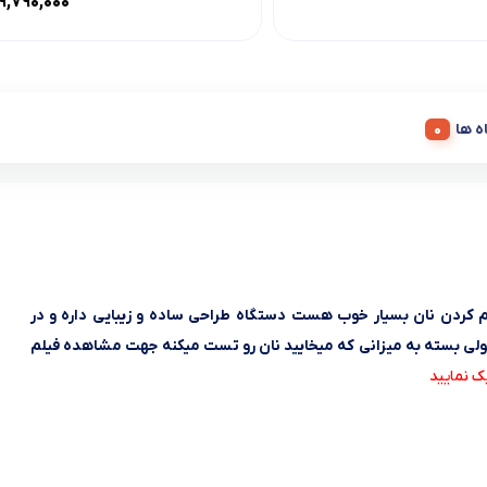
توستر نان استیل تسکو 4 خانه مدل TesCO
توستر نان هوشمند تلیونیکس Telionix
TBT1502
۴
۱۰,۱۵۰,۰۰۰
تماس بگیرید
۹,۷۹۰,۰۰۰
ه ها