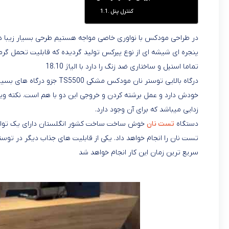
مودکس TS5500 با طراحی زیبایی که دارد قطعا انتخاب اول هر خانواری خواهد بود.
بررسی توستر
مودکس
TS5500
محتویات فهرست
بررسی توستر مودکس TS5500
کنترل پنل
تماما استیل و ساختاری ضد زنگ را دارد با الیاژ 18.10
درگاه بالایی توستر نان مودک
خودش دارد و عمل برشته کردن و خروجی این دو با هم است. نکته ویژ
زدایی میباشد که برای آن وجود دارد.
دستگاه
تست نان