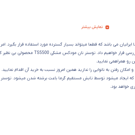
رم کردن نان بسیار خوب هست
دستگاه طراحی ساده و زیبایی داره و در
لی بسته به میزانی که میخایید نان رو تست میکنه
جهت مشاهده فیلم
ک نمایید
نمایش بیشتر
ایرانیان می باشد که قطعا میتواند بسیار گسترده مورد استفاده قرار بگیرد. امرو
در ادامه یکی از زیباترین و جذاب ترین تولیدات سال 2022 رو مورد بررسی قرار خواهیم داد. توستر نان مودکس مشکی TS5500 محصولی ب
 رو همراهمی نمایید.
امکان رفتن به نانوایی را ندارید همین امروز نسبت به خرید آن اقدام نمایید. ا
ی که ایجاد میشود توسط تابش مستقیم گرما باعث برشته شدن میشود. توستر 