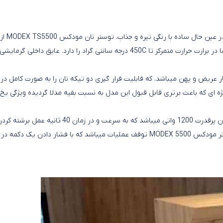
در طراحی مودکس با نواوری خاصی مواجه هستیم طرحی بسیار زیبا در عین حال ساده با رنگی تیره و جذاب. توستر نان مودکس MODEX TS5500 از
پنجره ای شیشه ای از نوع پیرکس تولید گردیده که قابلیت تحمل گرما در برارت حرارت متمرکز تا 450C درجه سانتی گراد را دارد. عایق داخلی گرمایشی
س مشکی TS5500 جزو درگاه های بسیار عریض و پهن میباشد. که قابلیت قرار گیری دو تیکه نان را به صورت کامل در
ه ای که باعث برتری قابل قبول این مدل به نسبت بقیه مدلا گردیده ویژگی یخ
خوش ساخت ساخت کشور انگلستان دارای یک توان پرقدرت 1200 واتی میباشد که به سرعت و در زمان 40 ثانیه عمل برشته
تست نان را انجام خواهد داد. یکی از قابلیت های جذاب دیگر در توستر مودکس MODEX 5500 توقف عملیات میباشد که با فشار دادن یک دکمه در