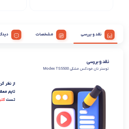
توستر نان هوم آیدیاس Home Ideas
4TSSB15
MD19282
تماس بگیرید
نقد و بررسی
مشخصات
دیدگا
نقد و بررسی
توستر نان مودکس مشکی Modex TS5500