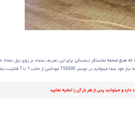
 ساده بهره میبرد که هیچ صحفه نمایشگر دیجیتالی برای این تعریف نشده. بر روی پنل تعداد ح
سرعتی قرار دارد که در 7 دور مختلف امکان تنظیم کردن دارد. بسته به نیاز خود شما میتوانید در توستر TS5500 مود