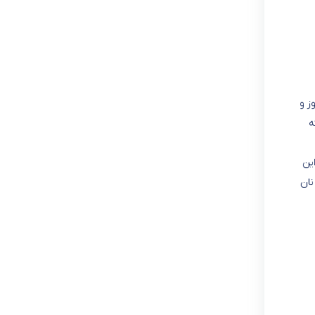
۱۲,۰۵۰,۰۰۰
موجود در انبار
ز و
ی نظیر که
ین
نان