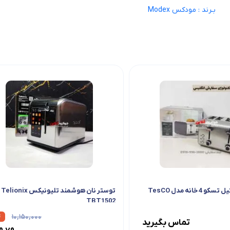
بـرند : مودکس Modex