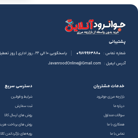
پشتیبانی
09189963880
پاسخگویی 10 الی 22 ، روز اداری | روز تعطیل 11 الی 17
شماره تماس :
JavanroodOnline@Gmail.com
آدرس ایمیل :
خدمات مشتریان
دسترسی سریع
بازارچه مرزی جوانرود
شرایط و قوانین
درباره ما
ثبت سفارش
سوالات متداول
روش های ارسال کالا
همکاری با ما
روش های پرداخت هزین
تماس با ما
رویه‌های بازگرداندن کالا