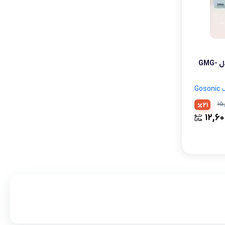
لوازم آرایش موی سر
برس مو
تی
اسپری نگهدارنده حالت مو
چرخ گوشت 3000 گوسونیک مدل GMG-
Go
۱۵
21
۱۲,۶۰