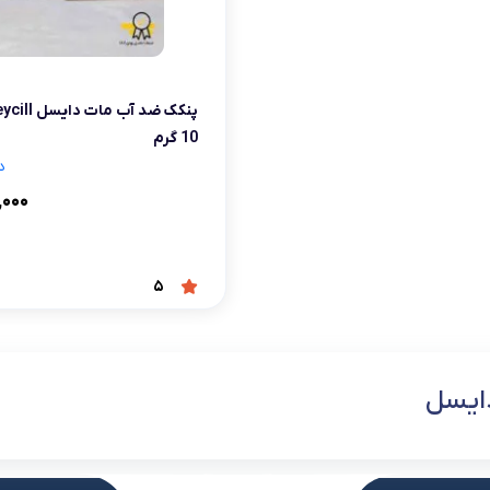
شلوار و دامن
ه
کـانسیلر
کرم و نرم کننده لب
فر مژه
کفش دخترانه
پسرانه
کرم پودر
مداد لب
موچین
لباس زیر و راح
هایلایت
قیچی ابرو
بهداشت و زیبایی ناخن
10 گرم
د
,۰۰۰
5
ایسل