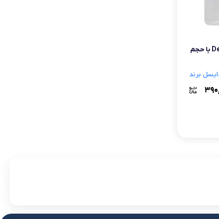
لوازم آرایش موی سر
برس مو
تی
پنکک ضد آب مات دایسل Deycill با حجم
اسپری نگهدارنده حالت مو
ایسل برند
۳۹۰