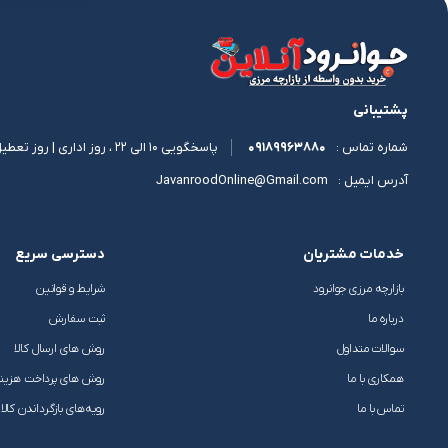
پشتیبانی
09189963880
پاسخگویی 10 الی 22 ، روز اداری | روز تعطیل 11 الی 17
شماره تماس :
JavanroodOnline@Gmail.com
آدرس ایمیل :
خدمات مشتریان
دسترسی سریع
بازارچه مرزی جوانرود
شرایط و قوانین
درباره ما
ثبت سفارش
سوالات متداول
روش های ارسال کالا
همکاری با ما
روش های پرداخت هزین
تماس با ما
رویه‌های بازگرداندن کالا