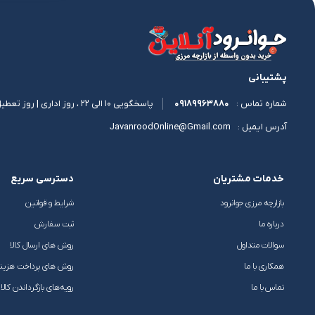
پشتیبانی
09189963880
پاسخگویی 10 الی 22 ، روز اداری | روز تعطیل 11 الی 17
شماره تماس :
JavanroodOnline@Gmail.com
آدرس ایمیل :
خدمات مشتریان
دسترسی سریع
بازارچه مرزی جوانرود
شرایط و قوانین
درباره ما
ثبت سفارش
سوالات متداول
روش های ارسال کالا
همکاری با ما
روش های پرداخت هزین
تماس با ما
رویه‌های بازگرداندن کالا