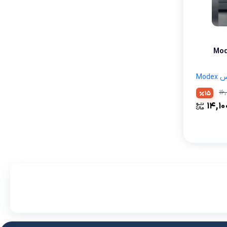
لوازم آرایش موی سر
برس مو
تی
ستاده مودکس Modex
اسپری نگهدارنده حالت مو
Mod
۱۶
15
۱۴,۱۰