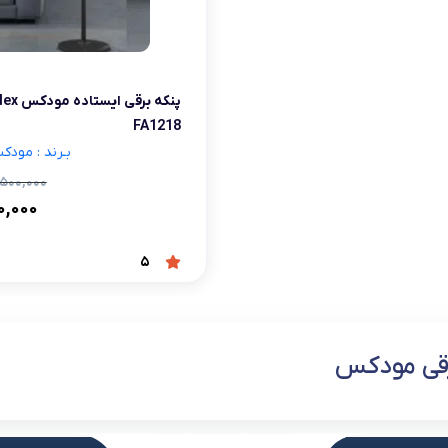
شلوار و دامن
ه
کـانسیلر
کرم و نرم کننده لب
فر مژه
کفش دخترانه
پسرانه
کرم پودر
مداد لب
موچین
لباس زیر و راح
پنکه برقی ای
هایلایت
قیچی ابرو
بهداشت و زیبایی ناخن
FA1218
بـرند : مودکس ex
,۵۰۰,۰۰۰
۰,۰۰۰
5
رقی مودکس