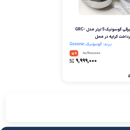
لوازم آرایش موی سر
برس مو
تی
پلوپز برقی گوسونیک 5 لیتر مدل GRC-
اسپری نگهدارنده حالت مو
بـرند: گوسونیک Gosonic
۱۰,۹۰۰,۰۰۰
9
۹,۹۹۹,۰۰۰