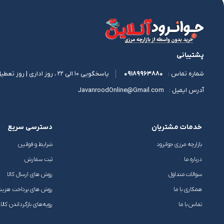
پشتیبانی
09189963880
پاسخگویی 10 الی 22 ، روز اداری | روز تعطیل 11 الی 17
شماره تماس :
JavanroodOnline@Gmail.com
آدرس ایمیل :
خدمات مشتریان
دسترسی سریع
بازارچه مرزی جوانرود
شرایط و قوانین
درباره ما
ثبت سفارش
سوالات متداول
روش های ارسال کالا
همکاری با ما
روش های پرداخت هزین
تماس با ما
رویه‌های بازگرداندن کالا