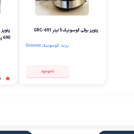
شلوار و دامن
ه
کـانسیلر
کرم و نرم کننده لب
فر مژه
کفش دخترانه
پسرانه
کرم پودر
مداد لب
موچین
لباس زیر و راح
پلوپز برقی گوسونیک 5 لیتر GRC-691
هایلایت
قیچی ابرو
بهداشت و زیبایی ناخن
690 پرداخت کرایه در محل
بـرند: گوسونیک Gosonic
ناموجود
5