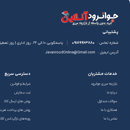
پشتیبانی
09189963880
پاسخگویی 10 الی 22 ، روز اداری | روز تعطیل 11 الی 17
شماره تماس :
JavanroodOnline@Gmail.com
آدرس ایمیل :
خدمات مشتریان
دسترسی سریع
بازارچه مرزی جوانرود
شرایط و قوانین
درباره ما
ثبت سفارش
سوالات متداول
روش های ارسال کالا
همکاری با ما
روش های پرداخت هزین
تماس با ما
رویه‌های بازگرداندن کالا