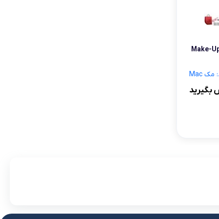
لوازم آرایش موی سر
برس مو
تی
لت سایه چشم مک 35عددی Make-Up
اسپری نگهدارنده حالت مو
 مک Mac
 بگیرید