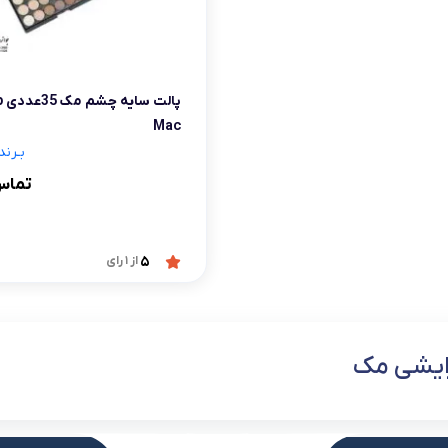
شلوار و دامن
ه
کـانسیلر
کرم و نرم کننده لب
فر مژه
کفش دخترانه
پسرانه
کرم پودر
مداد لب
موچین
لباس زیر و راح
پا
هایلایت
قیچی ابرو
بهداشت و زیبایی ناخن
Mac
بـرند:
تماس
5
از 1 رای
رایشی مک