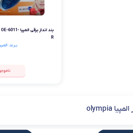
شلوار و دامن
ه
کـانسیلر
کرم و نرم کننده لب
فر مژه
کفش دخترانه
پسرانه
کرم پودر
مداد لب
موچین
لباس زیر و راح
بند انداز برقی المپیا 
هایلایت
قیچی ابرو
بهداشت و زیبایی ناخن
R
بـرند: المپیا ympia
ناموجو
پیا olympia