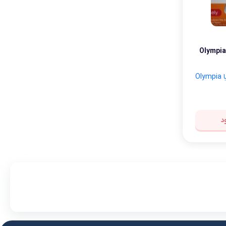
لوازم آرایش موی سر
برس مو
تی
Olympia OE-6011-
اسپری نگهدارنده حالت مو
Ol
د