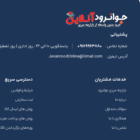
پشتیبانی
09189963880
پاسخگویی 10 الی 22 ، روز اداری | روز تعطیل 11 الی 17
شماره تماس :
JavanroodOnline@Gmail.com
آدرس ایمیل :
خدمات مشتریان
دسترسی سریع
بازارچه مرزی جوانرود
شرایط و قوانین
درباره ما
ثبت سفارش
سوالات متداول
روش های ارسال کالا
همکاری با ما
روش های پرداخت هزین
تماس با ما
رویه‌های بازگرداندن کالا