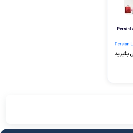
رشین لیدی مدل PersinLady
 بگیرید