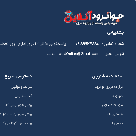
پشتیبانی
09189963880
پاسخگویی 10 الی 22 ، روز اداری | روز تعطیل 11 الی 17
شماره تماس :
JavanroodOnline@Gmail.com
آدرس ایمیل :
خدمات مشتریان
دسترسی سریع
بازارچه مرزی جوانرود
شرایط و قوانین
درباره ما
ثبت سفارش
سوالات متداول
روش های ارسال کالا
همکاری با ما
روش های پرداخت هزین
تماس با ما
رویه‌های بازگرداندن کالا