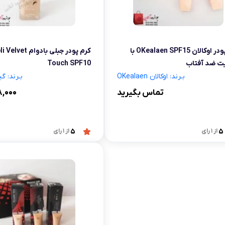
شلوار و دامن
ه
کـانسیلر
کرم و نرم کننده لب
فر مژه
کفش دخترانه
پسرانه
کرم پودر
مداد لب
موچین
لباس زیر و راح
کرم پودر اوکالان OKealaen SPF15 با
کرم پودر جبلی بادوام et
هایلایت
قیچی ابرو
بهداشت و زیبایی ناخن
ت ضد آفتاب
Touch SPF10
بـرند: اوکالان OKealaen
بـرند: گیبلی
تماس بگیرید
,۰۰۰
5
از 1 رای
5
از 1 رای