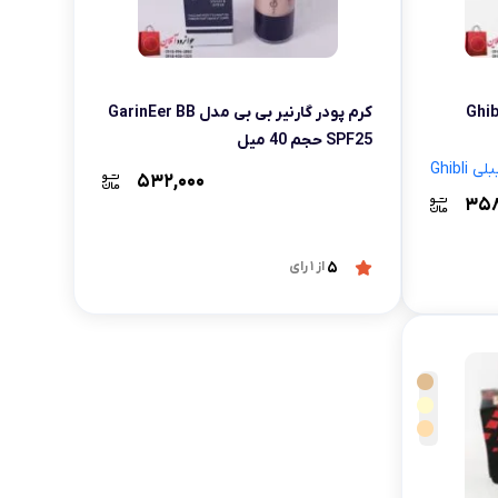
لوازم آرایش موی سر
برس مو
تی
Ghibli Velv
کرم پودر گارنیر بی بی مدل GarinEer BB
اسپری نگهدارنده حالت مو
SPF25 حجم 40 میل
 Ghibli
۵۳۲,۰۰۰
۳۵۸
5
از 1 رای