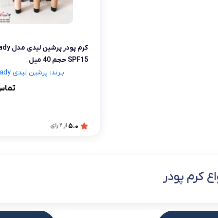
کرم پودر پ
SPF15 حجم 40 میل
بـرند: پرشین لیدی Persian Lady
تماس
5.0
از 2 رای
اع کرم پودر