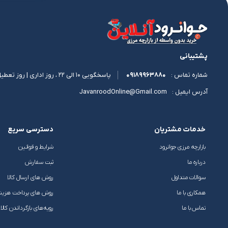
پشتیبانی
09189963880
پاسخگویی 10 الی 22 ، روز اداری | روز تعطیل 11 الی 17
شماره تماس :
JavanroodOnline@Gmail.com
آدرس ایمیل :
خدمات مشتریان
دسترسی سریع
بازارچه مرزی جوانرود
شرایط و قوانین
درباره ما
ثبت سفارش
سوالات متداول
روش های ارسال کالا
همکاری با ما
روش های پرداخت هزین
تماس با ما
رویه‌های بازگرداندن کالا