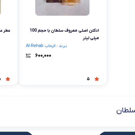
شلوار و دامن
ه
کـانسیلر
کرم و نرم کننده لب
فر مژه
کفش دخترانه
پسرانه
کرم پودر
مداد لب
موچین
لباس زیر و راح
ادکلن اصلی معروف سلطان با حجم 100
عطر عرب
هایلایت
قیچی ابرو
بهداشت و زیبایی ناخن
میلی لیتر
بـرند : الرحاب Al-Rehab
۶۰۰,۰۰۰
5
5
سلطان