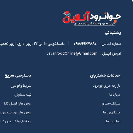
پشتیبانی
09189963880
پاسخگویی 10 الی 22 ، روز اداری | روز تعطیل 11 الی 17
شماره تماس :
JavanroodOnline@Gmail.com
آدرس ایمیل :
خدمات مشتریان
دسترسی سریع
بازارچه مرزی جوانرود
شرایط و قوانین
درباره ما
ثبت سفارش
سوالات متداول
روش های ارسال کالا
همکاری با ما
روش های پرداخت هزین
تماس با ما
رویه‌های بازگرداندن کالا