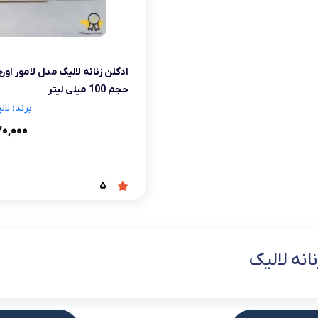
شلوار و دامن
ه
کـانسیلر
کرم و نرم کننده لب
فر مژه
کفش دخترانه
پسرانه
کرم پودر
مداد لب
موچین
لباس زیر و راح
ادکلن زنانه لالیک مدل لامور اورج
هایلایت
قیچی ابرو
بهداشت و زیبایی ناخن
حجم 100 میلی لیتر
برند: لالیک ue
۲۰,۰۰۰
5
انه لالیک