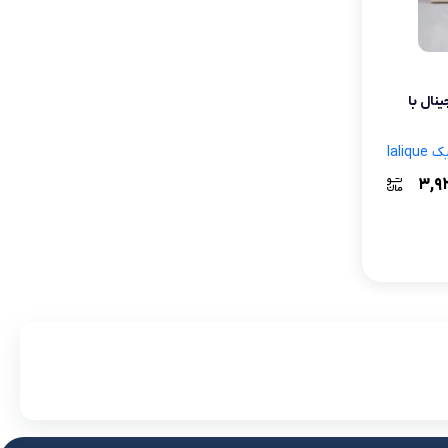
لوازم آرایش موی سر
برس مو
تی
ینال با
اسپری نگهدارنده حالت مو
laliq
۳,۹