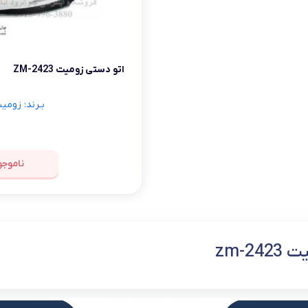
شلوار و دامن
ه
کـانسیلر
کرم و نرم کننده لب
فر مژه
کفش دخترانه
پسرانه
کرم پودر
مداد لب
موچین
لباس زیر و راح
اتو دستی زومیت ZM-2423
هایلایت
قیچی ابرو
بهداشت و زیبایی ناخن
بـرند: زومیت mit
ناموجو
zm-24