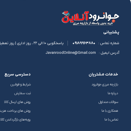
پشتیبانی
09189963880
پاسخگویی 10 الی 22 ، روز اداری | روز تعطیل 11 الی 17
شماره تماس :
JavanroodOnline@Gmail.com
آدرس ایمیل :
خدمات مشتریان
دسترسی سریع
بازارچه مرزی جوانرود
شرایط و قوانین
درباره ما
ثبت سفارش
سوالات متداول
روش های ارسال کالا
همکاری با ما
روش های پرداخت هزین
تماس با ما
رویه‌های بازگرداندن کالا