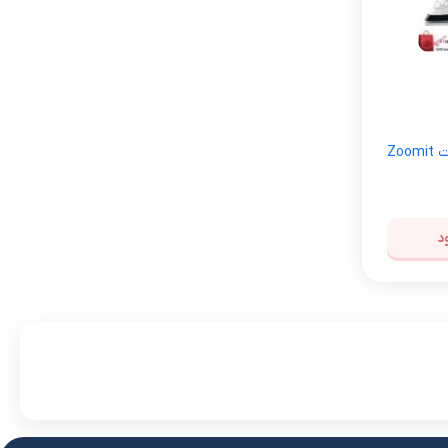
لوازم آرایش موی سر
برس مو
تی
اسپری نگهدارنده حالت مو
Zoo
د