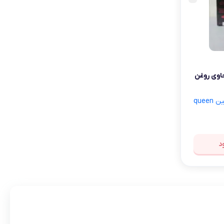
لوازم آرایش موی سر
برس مو
تی
اسپری نگهدارنده حالت مو
ودر کلاژنه کویین queen حاوی روغن
queen
د