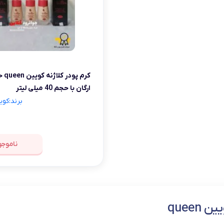
شلوار و دامن
ه
کـانسیلر
کرم و نرم کننده لب
فر مژه
کفش دخترانه
پسرانه
کرم پودر
مداد لب
موچین
لباس زیر و راح
هایلایت
قیچی ابرو
بهداشت و زیبایی ناخن
کرم پ
ارگان با حجم 40 میلی لیتر
برند:کویین 
ناموجو
 queen