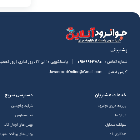
پشتیبانی
09189963880
پاسخگویی 10 الی 22 ، روز اداری | روز تعطیل 11 الی 17
شماره تماس :
JavanroodOnline@Gmail.com
آدرس ایمیل :
خدمات مشتریان
دسترسی سریع
بازارچه مرزی جوانرود
شرایط و قوانین
درباره ما
ثبت سفارش
سوالات متداول
روش های ارسال کالا
همکاری با ما
روش های پرداخت هزین